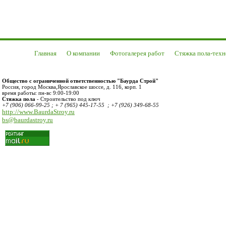
Главная
О компании
Фотогалерея работ
Стяжка пола-техн
Общество с ограниченной ответственностью "Баурда Строй"
Россия
,
город Москва
,
Ярославское шоссе, д. 116, корп. 1
время работы:
пн-вс 9:00-19:00
Стяжка пола
- Строительство под ключ
+7 (906) 066-99-25 ; + 7 (965) 445-17-55 ; +7 (926) 349-68-55
http://www.BaurdaStroy.ru
bs@baurdastroy.ru