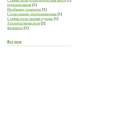
Cтяжка пола-технологическая карта
[1]
гидроизоляция
[1]
Пробковое покрытие
[1]
Согласование перепланировки
[1]
Стяжка пола своими руками
[1]
Теплоизоляция пола
[2]
фальшпол
[1]
Все теги