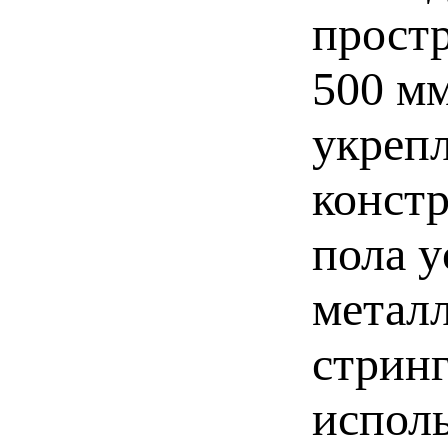
простр
500 мм
укреп
конст
пола у
метал
стринг
исполь