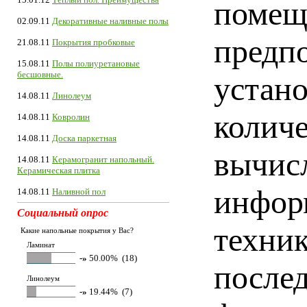
помещ
02.09.11
Декоративные наливные полы
предпо
21.08.11
Покрытия пробковые
15.08.11
Полы полиуретановые
бесшовные.
устан
14.08.11
Линолеум
количе
14.08.11
Ковролин
14.08.11
Доска паркетная
вычис
14.08.11
Керамогранит напольный.
Керамическая плитка
инфор
14.08.11
Наливной пол
Социальный опрос
техник
Какие напольные покрытия у Вас?
Ламинат
-»
50.00% (18)
после
Линолеум
-»
19.44% (7)