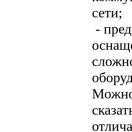
сети;
- пред
оснащ
сложн
обору
Можно
сказат
отлич