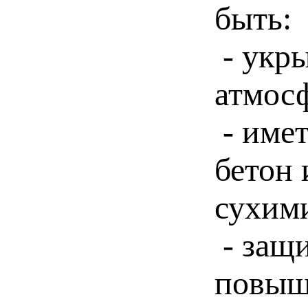
быть:
- укр
атмос
- имет
бетон
сухим
- защ
повыш