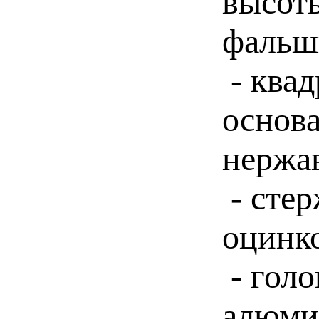
высот
фальшп
- квад
основа
нержа
- стер
оцинк
- голо
алюми