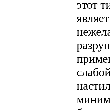
этот т
являе
нежел
разру
приме
слабой
настил
миниму