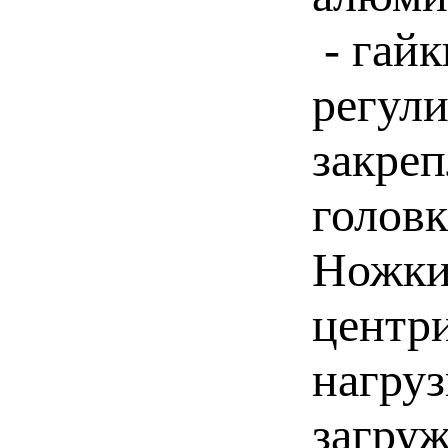
- гай
регули
закреп
головк
Ножки
центр
нагру
загруж