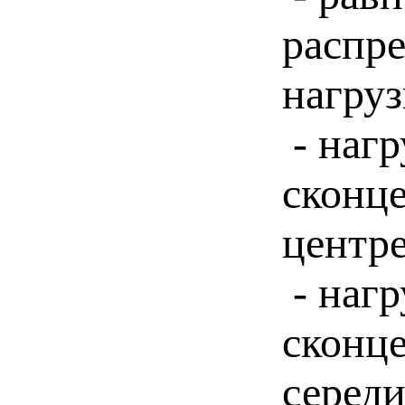
распр
нагруз
- нагр
сконц
центре
- нагр
сконц
середи