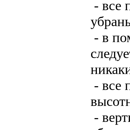
- все 
убран
- в п
следуе
никаки
- все 
высот
- вер