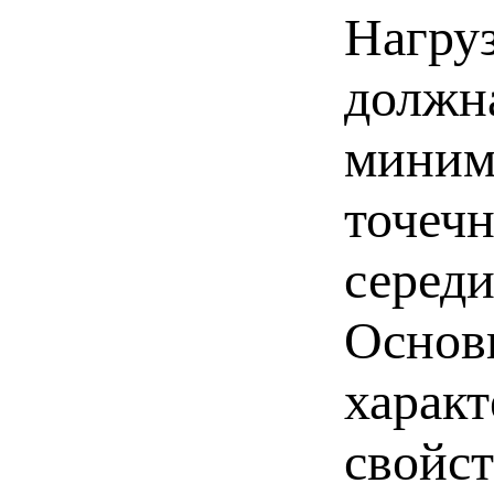
Нагруз
должн
миним
точеч
середи
Основ
характ
свойс