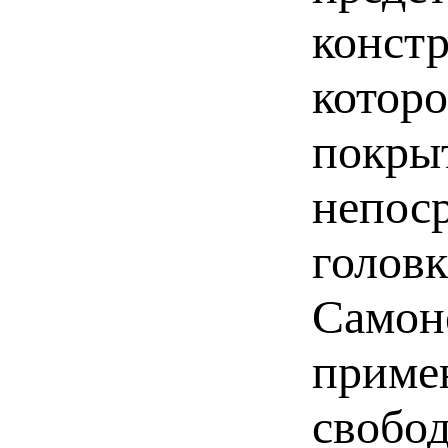
конст
котор
покры
непоср
головк
Самон
приме
свобо