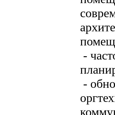
совре
архите
помещ
- част
плани
- обно
оргтех
комму