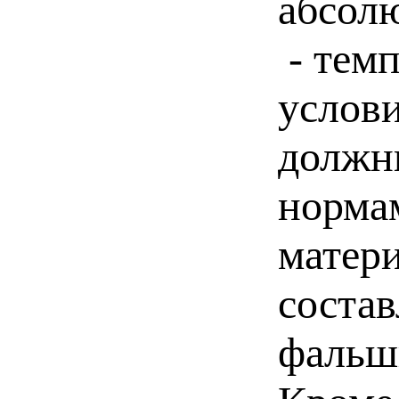
абсол
- тем
услови
должн
норма
матер
соста
фальш