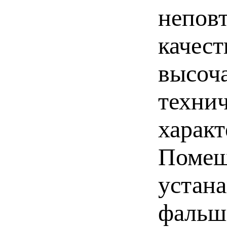
непов
качест
высоч
техни
характ
Помещ
устан
фальш