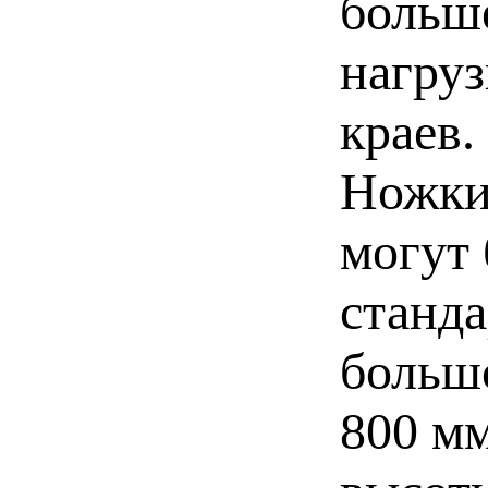
больш
нагруз
краев.
Ножки
могут
станд
большо
800 мм