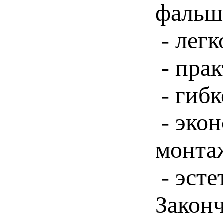
фальш
- легк
- прак
- гибк
- экон
монта
- эсте
Закон