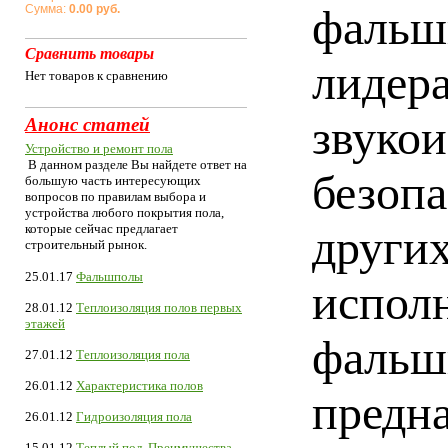
фальш
Сумма:
0.00 руб.
Сравнить товары
лидера
Нет товаров к сравнению
звукои
Анонс статей
Устройство и ремонт пола
В данном разделе Вы найдете ответ на
безопа
большую часть интересующих
вопросов по правилам выбора и
устройства любого покрытия пола,
которые сейчас предлагает
други
строительный рынок.
25.01.17
Фальшполы
испол
28.01.12
Теплоизоляция полов первых
этажей
фальш
27.01.12
Теплоизоляция пола
26.01.12
Характеристика полов
предна
26.01.12
Гидроизоляция пола
15.01.12
Теплый пол. Преимущества