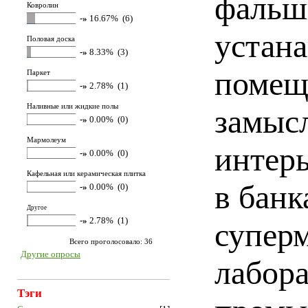
фальш
Ковролин
-»
16.67% (6)
устана
Половая доска
-»
8.33% (3)
помещ
Паркет
-»
2.78% (1)
Наливные или жидкие полы
замыс
-»
0.00% (0)
Мармолеум
интерь
-»
0.00% (0)
Кафельная или керамическая плитка
в банк
-»
0.00% (0)
Другое
-»
2.78% (1)
суперм
Всего проголосовало: 36
Другие опросы
лабора
Тэги