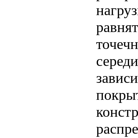
нагру
равнят
точечн
середи
зависи
покры
конст
распре