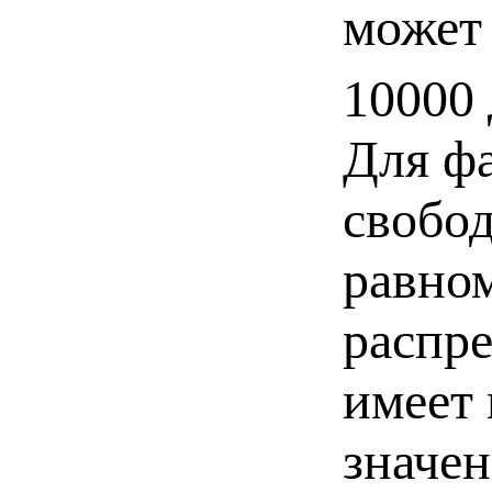
может 
10000 
Для ф
свобо
равно
распре
имеет
значен