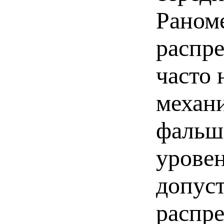
Раном
распре
часто 
механи
фальш
урове
допус
распр