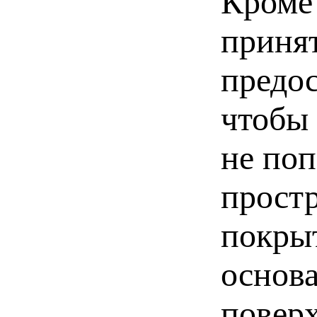
Кроме 
приня
предо
чтобы
не поп
прост
покры
основа
повер