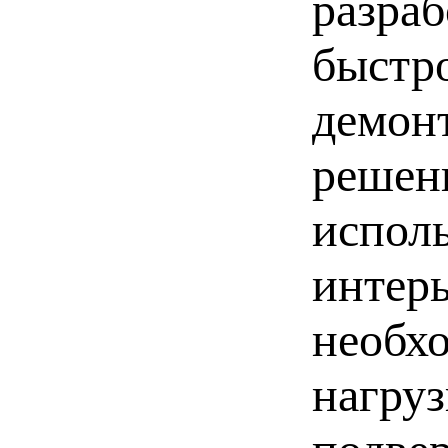
разраб
быстр
демон
решен
исполь
интер
необхо
нагруз