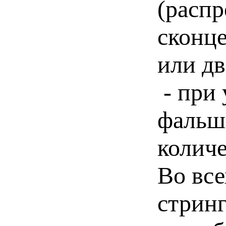
(распр
сконц
или д
- при 
фальш
количе
Во все
стрин