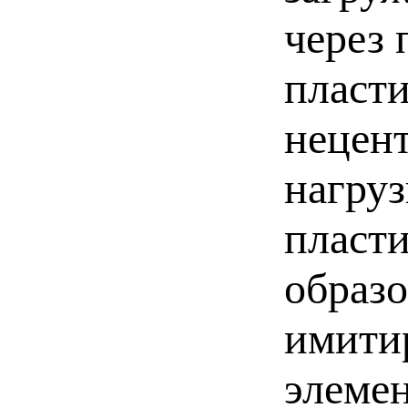
через
пласти
нецен
нагру
пласт
образо
имити
элемен