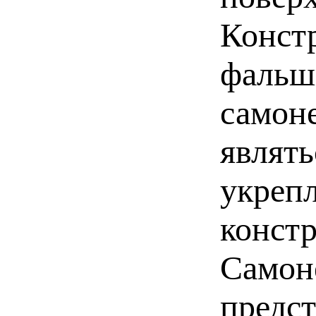
Конст
фальш
самон
являть
укреп
конст
Самон
предст