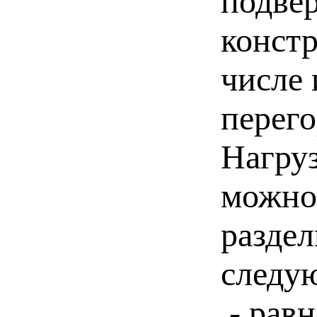
подвер
констр
числе 
перего
Нагру
можно
раздел
следу
- рав