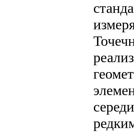
станда
измер
Точечн
реализ
геоме
элемен
середи
редки