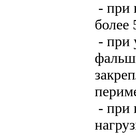
- при
более 
- при 
фальш
закреп
перим
- при
нагруз