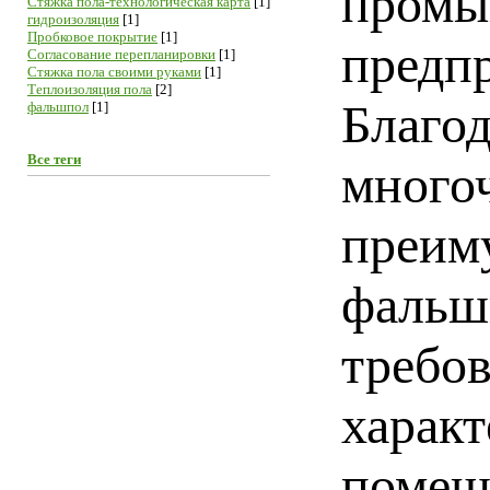
промы
Cтяжка пола-технологическая карта
[1]
гидроизоляция
[1]
Пробковое покрытие
[1]
предп
Согласование перепланировки
[1]
Стяжка пола своими руками
[1]
Теплоизоляция пола
[2]
Благо
фальшпол
[1]
Все теги
много
преим
фальш
требо
харак
помещ