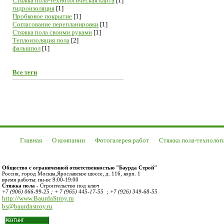
Cтяжка пола-технологическая карта
[1]
гидроизоляция
[1]
Пробковое покрытие
[1]
Согласование перепланировки
[1]
Стяжка пола своими руками
[1]
Теплоизоляция пола
[2]
фальшпол
[1]
Все теги
Главная
О компании
Фотогалерея работ
Стяжка пола-технолог
Общество с ограниченной ответственностью "Баурда Строй"
Россия
,
город Москва
,
Ярославское шоссе, д. 116, корп. 1
время работы:
пн-вс 9:00-19:00
Стяжка пола
- Строительство под ключ
+7 (906) 066-99-25 ; + 7 (965) 445-17-55 ; +7 (926) 349-68-55
http://www.BaurdaStroy.ru
bs@baurdastroy.ru