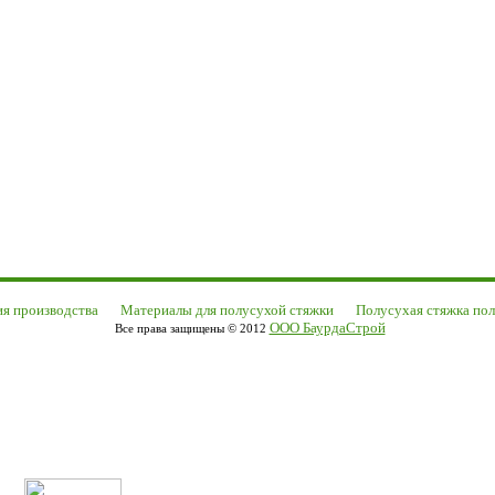
ия производства
Материалы для полусухой стяжки
Полусухая стяжка по
ООО БаурдаСтрой
Все права защищены © 2012