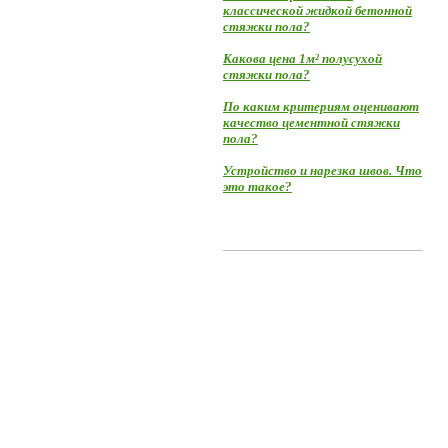
классической жидкой бетонной
стяжки пола?
Какова цена 1м² полусухой
стяжки пола?
По каким критериям оценивают
качество цементной стяжки
пола?
Устройство и нарезка швов. Что
это такое?