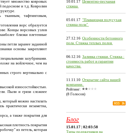
ствует множество ковровых
10.01.17
Цементно-песчаная
й подоснове и т.д. Ковролин
стяжка
труктуре.
 тканным, тафтинговым,
05.01.17
"Плавающая полусухая
стяжка пола"
готовления ворс образуется
ове. Концы ворсовых узлов
наиболее близки плетенные
27.12.16
Особенности бетонного
пола. Стяжка теплых полов
роны петли заранее заданной
изнанки основы закрепляют
06.12.16
Заливка стяжки. Стяжка :
специальными зазубринами.
стоимость работ и гарантии
охоже на войлочное, чем на
качества
нных строго вертикально с
11.11.10
Открытие сайта нашей
компании.
 высокой износостойкостью.
Рейтинг:
ли. Пыли и грязи сложнее
(8 Голосов)
я, который можно настилать
зь практически незаметна,
орса, а также покрытия для
Блог
 высокая плотность покрытия
15.01.17
|
02:03:58
робочку" из петель, которая
Типы подрядчиков на