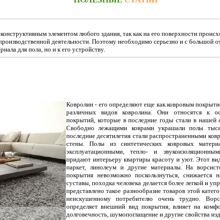
онструктивным элементом любого здания, так как на его поверхности происх
производственной деятельности. Поэтому необходимо серьезно и с большой 
риала для пола, но и к его устройству.
Ковролин - его определяют еще как ковровым покрыт
различных видов ковролина. Они относятся к о
покрытий, которые в последние годы стали в нашей 
Свободно лежащими коврами украшали полы тыся
последние десятилетия стали распространенными ков
стены. Полы из синтетических ковровых матер
эксплуатационными, тепло- и звукоизоляционным
придают интерьеру квартиры красоту и уют. Этот ви
паркет, линолеум и другие материалы. На ворсист
покрытия невозможно поскользнуться, снижается н
суставы, походка человека делается более легкой и уп
представлено такое разнообразие товаров этой катего
неискушенному потребителю очень трудно. Ворс
определяет внешний вид покрытия, влияет на комфо
долговечность, шумопоглащение и другие свойства изд