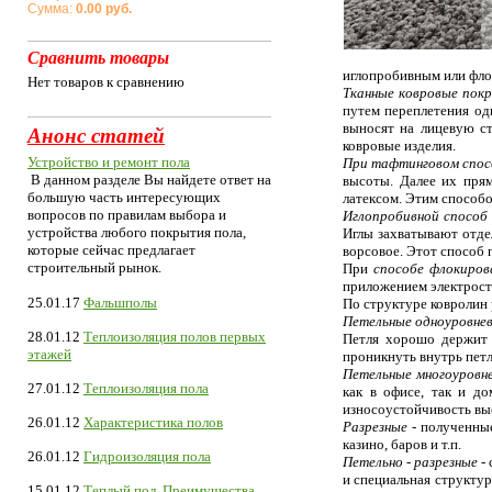
Сумма:
0.00 руб.
Сравнить товары
иглопробивным или фл
Нет товаров к сравнению
Тканные ковровые пок
путем переплетения од
выносят на лицевую ст
Анонс статей
ковровые изделия.
Устройство и ремонт пола
При тафтинговом спос
В данном разделе Вы найдете ответ на
высоты. Далее их прям
большую часть интересующих
латексом. Этим способ
вопросов по правилам выбора и
Иглопробивной способ
устройства любого покрытия пола,
Иглы захватывают отде
которые сейчас предлагает
ворсовое. Этот способ 
строительный рынок.
При
способе флокиро
приложением электрост
25.01.17
Фальшполы
По структуре ковролин
Петельные одноуровне
28.01.12
Теплоизоляция полов первых
Петля хорошо держит 
этажей
проникнуть внутрь петл
Петельные многоуровн
27.01.12
Теплоизоляция пола
как в офисе, так и до
износоустойчивость вы
26.01.12
Характеристика полов
Разрезные -
полученные
казино, баров и т.п.
26.01.12
Гидроизоляция пола
Петельно - разрезные -
и специальная структур
15.01.12
Теплый пол. Преимущества