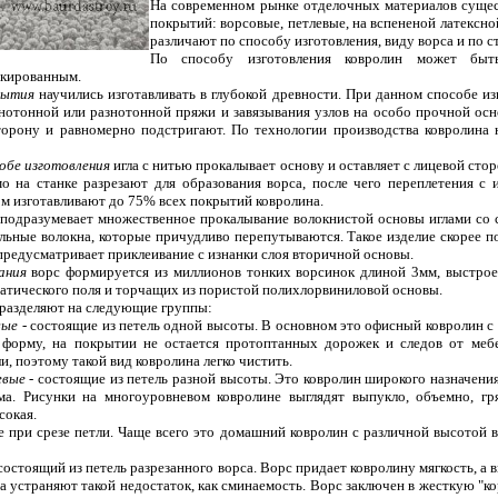
На современном рынке отделочных материалов суще
покрытий: ворсовые, петлевые, на вспененой латексно
различают по способу изготовления, виду ворса и по с
По способу изготовления ковролин может быть
окированным.
рытия
научились изготавливать в глубокой древности. При данном способе из
нотонной или разнотонной пряжи и завязывания узлов на особо прочной осн
орону и равномерно подстригают. По технологии производства ковролина 
обе изготовления
игла с нитью прокалывает основу и оставляет с лицевой сто
о на станке разрезают для образования ворса, после чего переплетения с 
ом изготавливают до 75% всех покрытий ковролина.
подразумевает множественное прокалывание волокнистой основы иглами со 
льные волокна, которые причудливо перепутываются. Такое изделие скорее п
предусматривает приклеивание с изнанки слоя вторичной основы.
вания
ворс формируется из миллионов тонких ворсинок длиной 3мм, выстрое
атического поля и торчащих из пористой полихлорвиниловой основы.
 разделяют на следующие группы:
вые
- состоящие из петель одной высоты. В основном это офисный ковролин с
форму, на покрытии не остается протоптанных дорожек и следов от мебе
и, поэтому такой вид ковролина легко чистить.
евые -
состоящие из петель разной высоты. Это ковролин широкого назначени
ма. Рисунки на многоуровневом ковролине выглядят выпукло, объемно, гря
сокая.
 при срезе петли. Чаще всего это домашний ковролин с различной высотой в
состоящий из петель разрезанного ворса. Ворс придает ковролину мягкость, а
а устраняют такой недостаток, как сминаемость. Ворс заключен в жесткую "ко