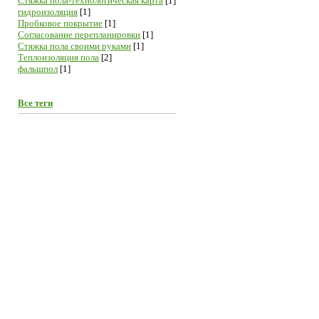
Cтяжка пола-технологическая карта
[1]
гидроизоляция
[1]
Пробковое покрытие
[1]
Согласование перепланировки
[1]
Стяжка пола своими руками
[1]
Теплоизоляция пола
[2]
фальшпол
[1]
Все теги