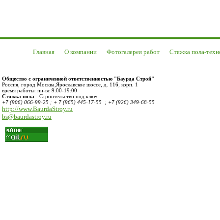
Главная
О компании
Фотогалерея работ
Стяжка пола-техн
Общество с ограниченной ответственностью "Баурда Строй"
Россия
,
город Москва
,
Ярославское шоссе, д. 116, корп. 1
время работы:
пн-вс 9:00-19:00
Стяжка пола
- Строительство под ключ
+7 (906) 066-99-25 ; + 7 (965) 445-17-55 ; +7 (926) 349-68-55
http://www.BaurdaStroy.ru
bs@baurdastroy.ru